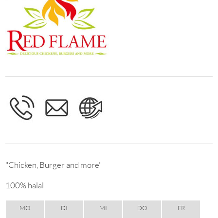
"Chicken, Burger and more"
100% halal
MO
DI
MI
DO
FR