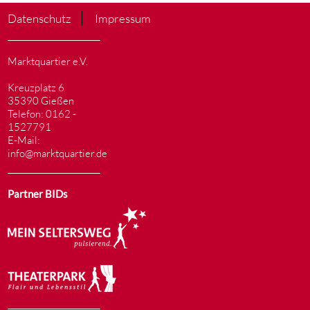
Datenschutz
Impressum
Marktquartier e.V.
Kreuzplatz 6
35390 Gießen
Telefon: 0162 -
1527791
E-Mail:
info@marktquartier.de
Partner BIDs