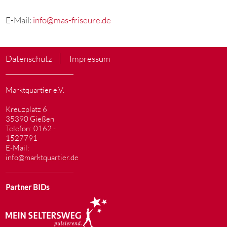
E-Mail:
info@mas-friseure.de
Datenschutz
Impressum
Marktquartier e.V.
Kreuzplatz 6
35390 Gießen
Telefon: 0162 -
1527791
E-Mail:
info@marktquartier.de
Partner BIDs