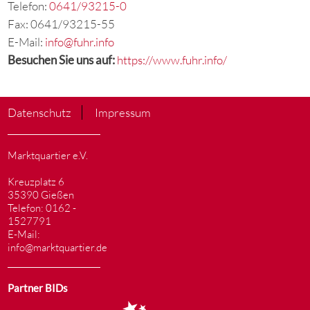
Telefon:
0641/93215-0
Fax: 0641/93215-55
E-Mail:
info@fuhr.info
Besuchen Sie uns auf:
https://www.fuhr.info/
Datenschutz
Impressum
Marktquartier e.V.
Kreuzplatz 6
35390 Gießen
Telefon: 0162 -
1527791
E-Mail:
info@marktquartier.de
Partner BIDs