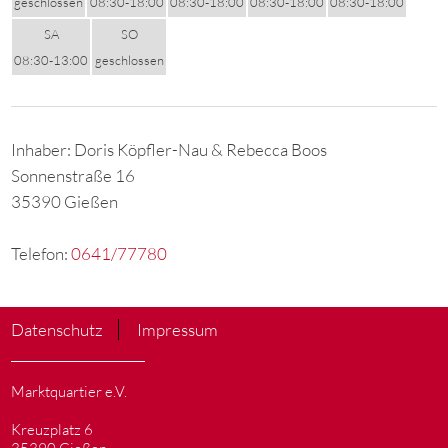
geschlossen
08:30-18:00
08:30-18:00
08:30-18:00
08:30-18:00
SA
SO
08:30-13:00
geschlossen
Inhaber: Doris Köpfler-Nau & Rebecca Boos
Sonnenstraße 16
35390 Gießen
Telefon:
0641/77780
Datenschutz
Impressum
Marktquartier e.V.
Kreuzplatz 6