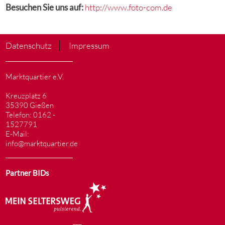
Besuchen Sie uns auf:
http://www.foto-com.de
Datenschutz
Impressum
Marktquartier e.V.
Kreuzplatz 6
35390 Gießen
Telefon: 0162 -
1527791
E-Mail:
info@marktquartier.de
Partner BIDs