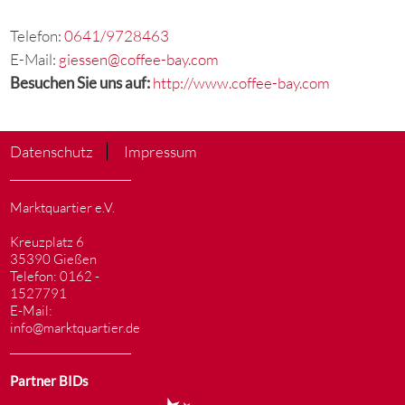
Telefon:
0641/9728463
E-Mail:
giessen@coffee-bay.com
Besuchen Sie uns auf:
http://www.coffee-bay.com
Datenschutz
Impressum
Marktquartier e.V.
Kreuzplatz 6
35390 Gießen
Telefon: 0162 -
1527791
E-Mail:
info@marktquartier.de
Partner BIDs