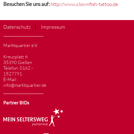
Besuchen Sie uns auf:
http://www.clownfish-tattoo.de
Datenschutz
Impressum
Marktquartier e.V.
Kreuzplatz 6
35390 Gießen
Telefon: 0162 -
1527791
E-Mail:
info@marktquartier.de
Partner BIDs